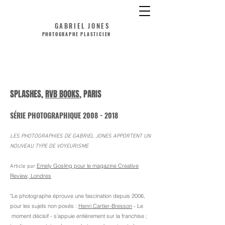
GABRIEL JONES
PHOTOGRAPHE PLASTICIEN
SPLASHES,
RVB BOOKS
, PARIS
SÉRIE PHOTOGRAPHIQUE
2008 - 2018
LES PHOTOGRAPHIES DE GABRIEL JONES APPORTENT UN
NOUVEAU TYPE DE VOYEURISME
Emely Gosling pour le magazine Creative
Article par
Review, Londres
"Le photographe éprouve une fascination depuis 2006,
pour les sujets non posés :
Henri Cartier-Bresson
- Le
moment décisif - s’appuie entièrement sur la franchise ;