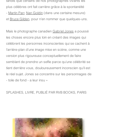
tandis que certains de nos photographes vivants les
plus célèbres ont fait carrière grâce à la spontanéité
-
Martin Parr
,
Nan Goldin
(dans une certaine mesure)
et
Bruce Gilden,
pour n'en nommer que quelques-uns.
Mais le photographe canadien
Gabriel Jones
a poussé
les choses encore plus loin en créant des images qui
célèbrent les personnes inconscientes qui se cachent à
l'arrière-plan d'une image mise en scène, comme une
version plus rigoureuse conceptuellement de faire
semblant de prendre un selfie parce qu'une célébrité se
tient derrière vous, douloureusement inconscien qu'il est
le réel sujet. Jones se concentre sur les personnages de
- toile de fond - a leur insu »
SPLASHES, LIVRE, PUBLIÉ PAR RVB BOOKS, PARIS